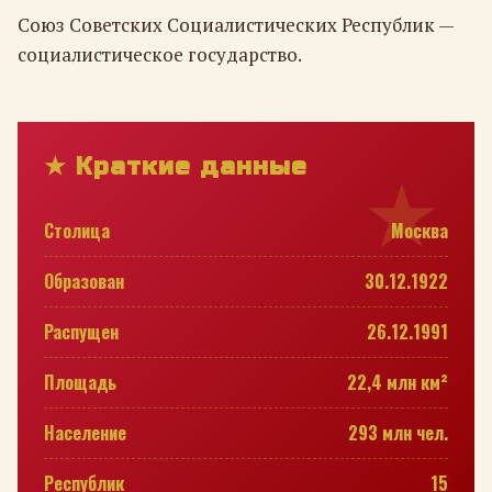
Союз Советских Социалистических Республик —
социалистическое государство.
★ Краткие данные
Столица
Москва
Образован
30.12.1922
Распущен
26.12.1991
Площадь
22,4 млн км²
Население
293 млн чел.
Республик
15