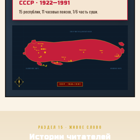
СССР · 1922—1991
15 республик, 11 часовых поясов, 1/6 часть суши.
СЕВЕРНЫЙ ЛЕДОВИТЫЙ ОКЕАН
Ленинград
Рига
МОСКВА
Новосибирск
Минск
Иркутск
Владивосток
Байконур
Киев
Алма-Ата
Ташкент
Тбилиси
Баку
БАЛТИЙСКОЕ МОРЕ
ЯПОНСКОЕ МОРЕ
С
З
В
СССР · 1922—1991
Ю
РАЗДЕЛ 15 · ЖИВОЕ СЛОВО
Истории читателей