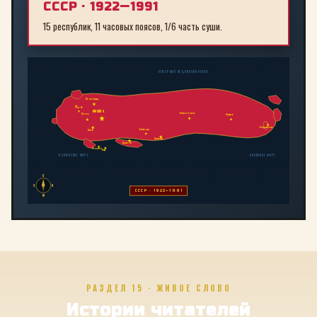
СССР · 1922—1991
15 республик, 11 часовых поясов, 1/6 часть суши.
СЕВЕРНЫЙ ЛЕДОВИТЫЙ ОКЕАН
Ленинград
Рига
МОСКВА
Новосибирск
Минск
Иркутск
Владивосток
Байконур
Киев
Алма-Ата
Ташкент
Тбилиси
Баку
БАЛТИЙСКОЕ МОРЕ
ЯПОНСКОЕ МОРЕ
С
З
В
СССР · 1922—1991
Ю
РАЗДЕЛ 15 · ЖИВОЕ СЛОВО
Истории читателей