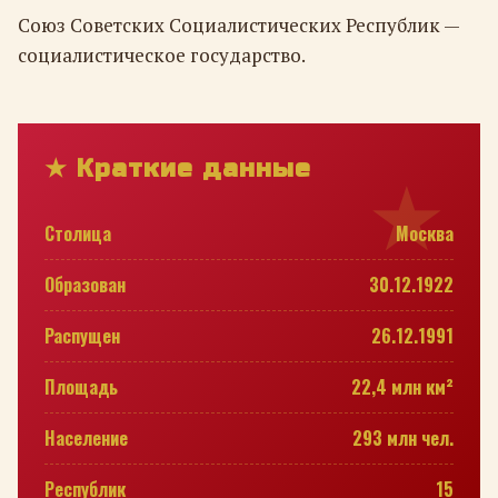
Союз Советских Социалистических Республик —
социалистическое государство.
★ Краткие данные
Столица
Москва
Образован
30.12.1922
Распущен
26.12.1991
Площадь
22,4 млн км²
Население
293 млн чел.
Республик
15