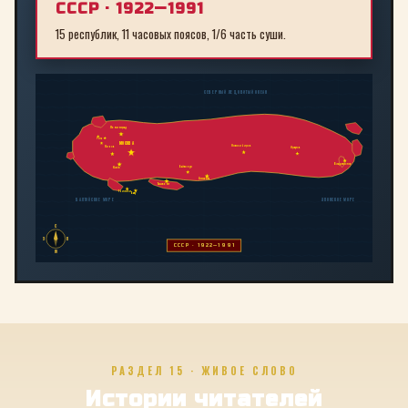
СССР · 1922—1991
15 республик, 11 часовых поясов, 1/6 часть суши.
СЕВЕРНЫЙ ЛЕДОВИТЫЙ ОКЕАН
Ленинград
Рига
МОСКВА
Новосибирск
Минск
Иркутск
Владивосток
Байконур
Киев
Алма-Ата
Ташкент
Тбилиси
Баку
БАЛТИЙСКОЕ МОРЕ
ЯПОНСКОЕ МОРЕ
С
З
В
СССР · 1922—1991
Ю
РАЗДЕЛ 15 · ЖИВОЕ СЛОВО
Истории читателей