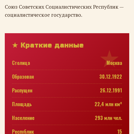
Союз Советских Социалистических Республик —
социалистическое государство.
★ Краткие данные
Столица
Москва
Образован
30.12.1922
Распущен
26.12.1991
Площадь
22,4 млн км²
Население
293 млн чел.
Республик
15