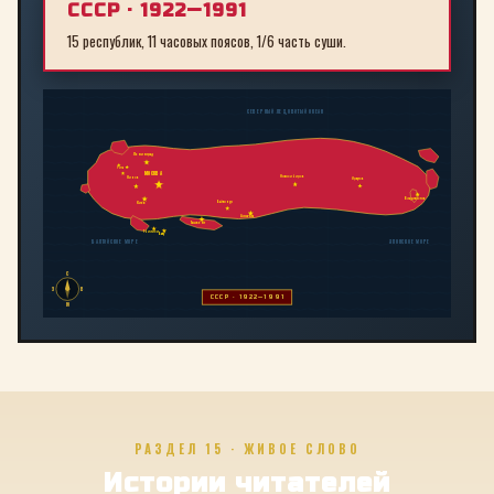
СССР · 1922—1991
15 республик, 11 часовых поясов, 1/6 часть суши.
СЕВЕРНЫЙ ЛЕДОВИТЫЙ ОКЕАН
Ленинград
Рига
МОСКВА
Новосибирск
Минск
Иркутск
Владивосток
Байконур
Киев
Алма-Ата
Ташкент
Тбилиси
Баку
БАЛТИЙСКОЕ МОРЕ
ЯПОНСКОЕ МОРЕ
С
З
В
СССР · 1922—1991
Ю
РАЗДЕЛ 15 · ЖИВОЕ СЛОВО
Истории читателей