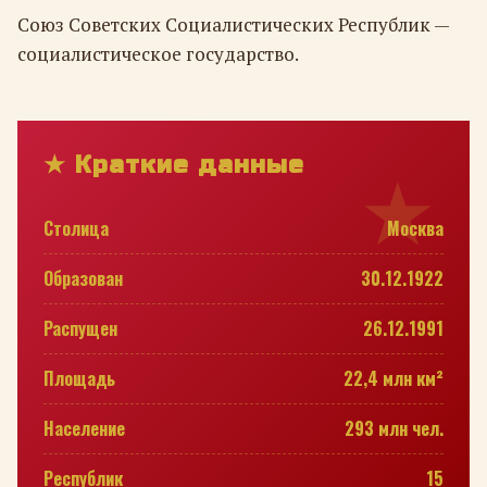
Союз Советских Социалистических Республик —
социалистическое государство.
★ Краткие данные
Столица
Москва
Образован
30.12.1922
Распущен
26.12.1991
Площадь
22,4 млн км²
Население
293 млн чел.
Республик
15