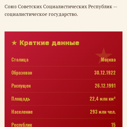
Союз Советских Социалистических Республик —
социалистическое государство.
★ Краткие данные
Столица
Москва
Образован
30.12.1922
Распущен
26.12.1991
Площадь
22,4 млн км²
Население
293 млн чел.
Республик
15