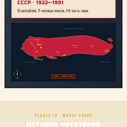
СССР · 1922—1991
15 республик, 11 часовых поясов, 1/6 часть суши.
СЕВЕРНЫЙ ЛЕДОВИТЫЙ ОКЕАН
Ленинград
Рига
МОСКВА
Новосибирск
Минск
Иркутск
Владивосток
Байконур
Киев
Алма-Ата
Ташкент
Тбилиси
Баку
БАЛТИЙСКОЕ МОРЕ
ЯПОНСКОЕ МОРЕ
С
З
В
СССР · 1922—1991
Ю
РАЗДЕЛ 15 · ЖИВОЕ СЛОВО
Истории читателей