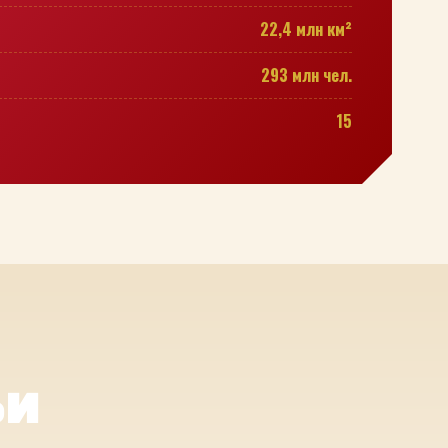
22,4 млн км²
293 млн чел.
15
ьи