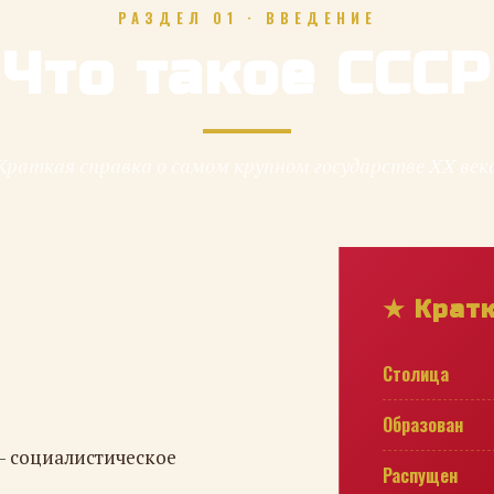
РАЗДЕЛ 01 · ВВЕДЕНИЕ
Что такое СССР
Краткая справка о самом крупном государстве XX век
★ Крат
Столица
Образован
— социалистическое
Распущен