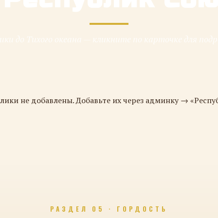
ки до Тихого океана — кликните по карточке для под
лики не добавлены. Добавьте их через админку → «Респу
РАЗДЕЛ 05 · ГОРДОСТЬ