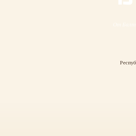
От Балти
Респуб