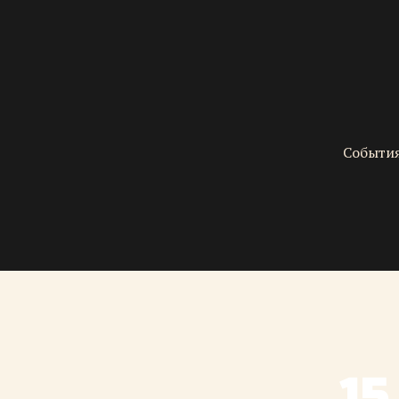
События
15