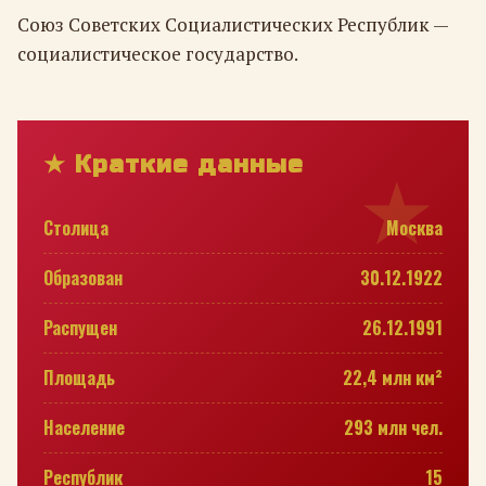
Союз Советских Социалистических Республик —
социалистическое государство.
★ Краткие данные
Столица
Москва
Образован
30.12.1922
Распущен
26.12.1991
Площадь
22,4 млн км²
Население
293 млн чел.
Республик
15