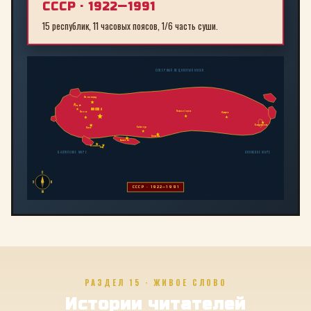
СССР · 1922—1991
15 республик, 11 часовых поясов, 1/6 часть суши.
СЕВЕРНЫЙ ЛЕДОВИТЫЙ ОКЕАН
Ленинград
Рига
МОСКВА
Новосибирск
Минск
Иркутск
Владивосток
Байконур
Киев
Алма-Ата
Ташкент
Тбилиси
Баку
БАЛТИЙСКОЕ МОРЕ
ЯПОНСКОЕ МОРЕ
С
З
В
СССР · 1922—1991
Ю
РАЗДЕЛ 15 · ЖИВОЕ СЛОВО
Истории читателей