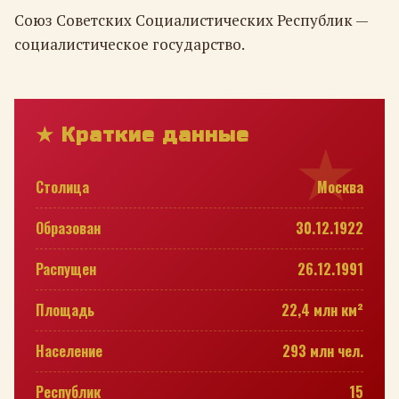
Союз Советских Социалистических Республик —
социалистическое государство.
★ Краткие данные
Столица
Москва
Образован
30.12.1922
Распущен
26.12.1991
Площадь
22,4 млн км²
Население
293 млн чел.
Республик
15