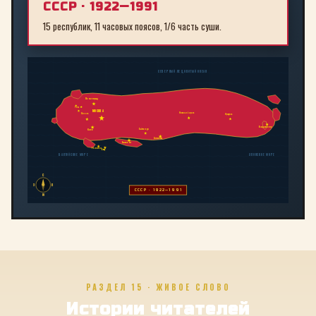
СССР · 1922—1991
15 республик, 11 часовых поясов, 1/6 часть суши.
СЕВЕРНЫЙ ЛЕДОВИТЫЙ ОКЕАН
Ленинград
Рига
МОСКВА
Новосибирск
Минск
Иркутск
Владивосток
Байконур
Киев
Алма-Ата
Ташкент
Тбилиси
Баку
БАЛТИЙСКОЕ МОРЕ
ЯПОНСКОЕ МОРЕ
С
З
В
СССР · 1922—1991
Ю
РАЗДЕЛ 15 · ЖИВОЕ СЛОВО
Истории читателей