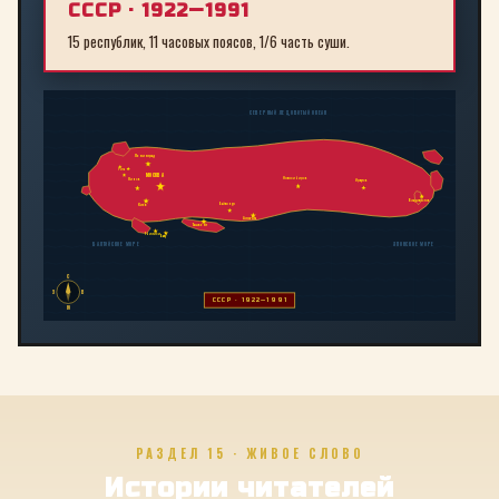
СССР · 1922—1991
15 республик, 11 часовых поясов, 1/6 часть суши.
СЕВЕРНЫЙ ЛЕДОВИТЫЙ ОКЕАН
Ленинград
Рига
МОСКВА
Новосибирск
Минск
Иркутск
Владивосток
Байконур
Киев
Алма-Ата
Ташкент
Тбилиси
Баку
БАЛТИЙСКОЕ МОРЕ
ЯПОНСКОЕ МОРЕ
С
З
В
СССР · 1922—1991
Ю
РАЗДЕЛ 15 · ЖИВОЕ СЛОВО
Истории читателей