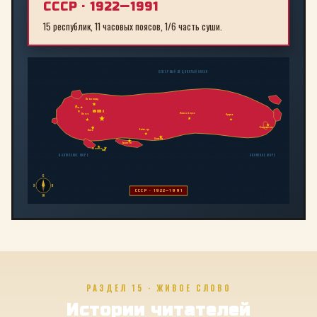
СССР · 1922—1991
15 республик, 11 часовых поясов, 1/6 часть суши.
СЕВЕРНЫЙ ЛЕДОВИТЫЙ ОКЕАН
Ленинград
Рига
МОСКВА
Новосибирск
Минск
Иркутск
Владивосток
Байконур
Киев
Алма-Ата
Ташкент
Тбилиси
Баку
БАЛТИЙСКОЕ МОРЕ
ЯПОНСКОЕ МОРЕ
С
З
В
СССР · 1922—1991
Ю
РАЗДЕЛ 15 · ЖИВОЕ СЛОВО
Истории читателей