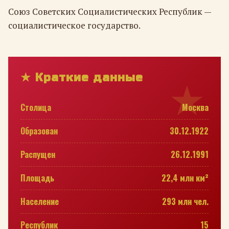
Союз Советских Социалистических Республик —
социалистическое государство.
★ Краткие данные
Столица
Москва
Образован
30.12.1922
Распущен
26.12.1991
Площадь
22,4 млн км²
Население
293 млн чел.
Республик
15