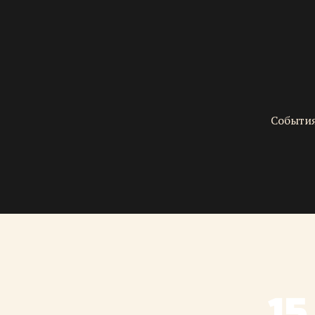
События
15