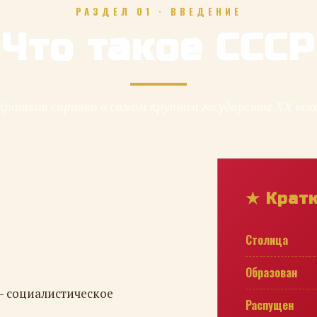
РАЗДЕЛ 01 · ВВЕДЕНИЕ
Что такое СССР
Краткая справка о самом крупном государстве XX век
★ Крат
Столица
Образован
— социалистическое
Распущен