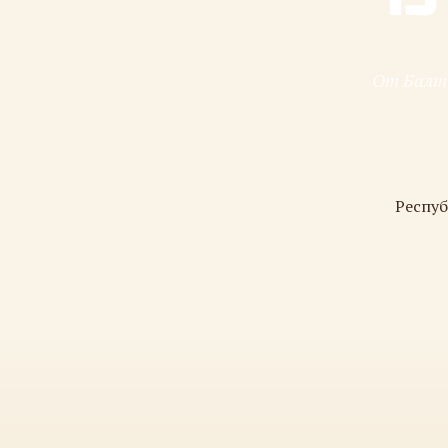
От Балти
Респуб