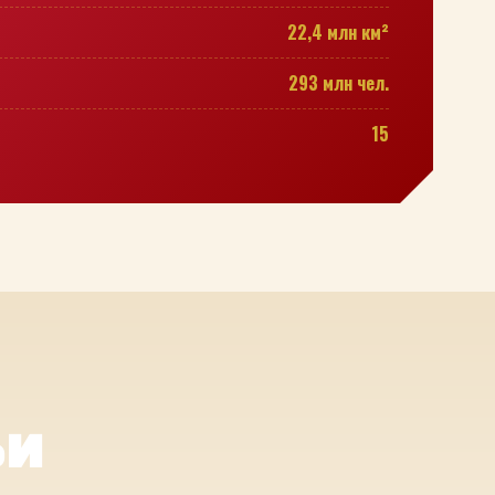
22,4 млн км²
293 млн чел.
15
ьи