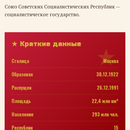
Союз Советских Социалистических Республик —
социалистическое государство.
★ Краткие данные
Столица
Москва
Образован
30.12.1922
Распущен
26.12.1991
Площадь
22,4 млн км²
Население
293 млн чел.
Республик
15