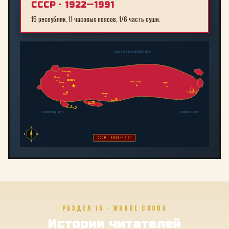
СССР · 1922—1991
15 республик, 11 часовых поясов, 1/6 часть суши.
СЕВЕРНЫЙ ЛЕДОВИТЫЙ ОКЕАН
Ленинград
Рига
МОСКВА
Новосибирск
Минск
Иркутск
Владивосток
Байконур
Киев
Алма-Ата
Ташкент
Тбилиси
Баку
БАЛТИЙСКОЕ МОРЕ
ЯПОНСКОЕ МОРЕ
С
З
В
СССР · 1922—1991
Ю
РАЗДЕЛ 15 · ЖИВОЕ СЛОВО
Истории читателей