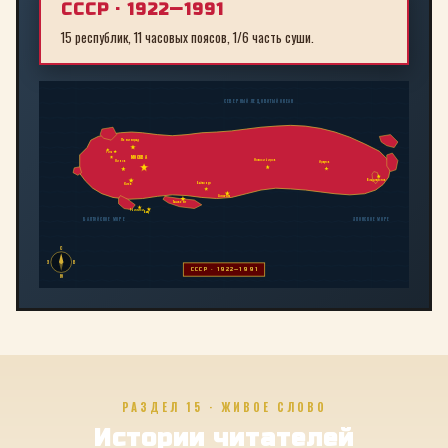
СССР · 1922—1991
15 республик, 11 часовых поясов, 1/6 часть суши.
СЕВЕРНЫЙ ЛЕДОВИТЫЙ ОКЕАН
Ленинград
Рига
МОСКВА
Новосибирск
Минск
Иркутск
Владивосток
Байконур
Киев
Алма-Ата
Ташкент
Тбилиси
Баку
БАЛТИЙСКОЕ МОРЕ
ЯПОНСКОЕ МОРЕ
С
З
В
СССР · 1922—1991
Ю
РАЗДЕЛ 15 · ЖИВОЕ СЛОВО
Истории читателей