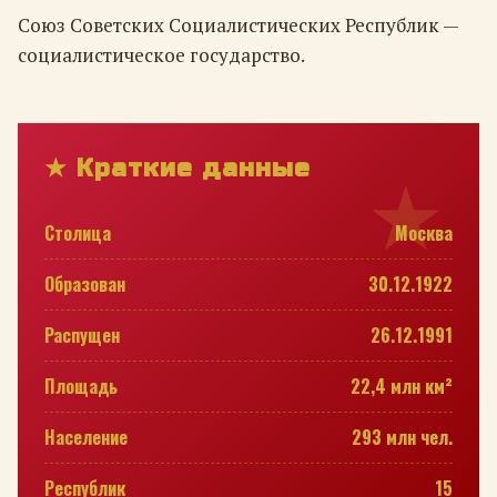
Союз Советских Социалистических Республик —
социалистическое государство.
★ Краткие данные
Столица
Москва
Образован
30.12.1922
Распущен
26.12.1991
Площадь
22,4 млн км²
Население
293 млн чел.
Республик
15