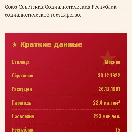
Союз Советских Социалистических Республик —
социалистическое государство.
★ Краткие данные
Столица
Москва
Образован
30.12.1922
Распущен
26.12.1991
Площадь
22,4 млн км²
Население
293 млн чел.
Республик
15