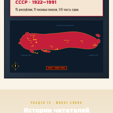
СССР · 1922—1991
15 республик, 11 часовых поясов, 1/6 часть суши.
СЕВЕРНЫЙ ЛЕДОВИТЫЙ ОКЕАН
Ленинград
Рига
МОСКВА
Новосибирск
Минск
Иркутск
Владивосток
Байконур
Киев
Алма-Ата
Ташкент
Тбилиси
Баку
БАЛТИЙСКОЕ МОРЕ
ЯПОНСКОЕ МОРЕ
С
З
В
СССР · 1922—1991
Ю
РАЗДЕЛ 15 · ЖИВОЕ СЛОВО
Истории читателей