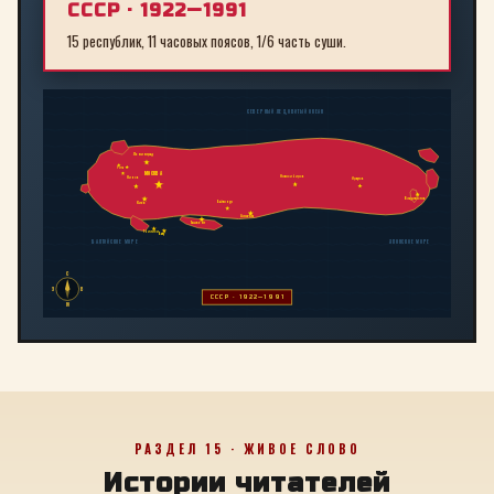
СССР · 1922—1991
15 республик, 11 часовых поясов, 1/6 часть суши.
СЕВЕРНЫЙ ЛЕДОВИТЫЙ ОКЕАН
Ленинград
Рига
МОСКВА
Новосибирск
Минск
Иркутск
Владивосток
Байконур
Киев
Алма-Ата
Ташкент
Тбилиси
Баку
БАЛТИЙСКОЕ МОРЕ
ЯПОНСКОЕ МОРЕ
С
З
В
СССР · 1922—1991
Ю
РАЗДЕЛ 15 · ЖИВОЕ СЛОВО
Истории читателей