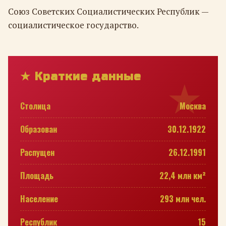
Союз Советских Социалистических Республик —
социалистическое государство.
★ Краткие данные
Столица
Москва
Образован
30.12.1922
Распущен
26.12.1991
Площадь
22,4 млн км²
Население
293 млн чел.
Республик
15