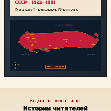
СССР · 1922—1991
15 республик, 11 часовых поясов, 1/6 часть суши.
СЕВЕРНЫЙ ЛЕДОВИТЫЙ ОКЕАН
Ленинград
Рига
МОСКВА
Новосибирск
Минск
Иркутск
Владивосток
Байконур
Киев
Алма-Ата
Ташкент
Тбилиси
Баку
БАЛТИЙСКОЕ МОРЕ
ЯПОНСКОЕ МОРЕ
С
З
В
СССР · 1922—1991
Ю
РАЗДЕЛ 15 · ЖИВОЕ СЛОВО
Истории читателей