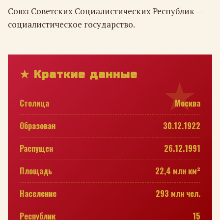
Союз Советских Социалистических Республик —
социалистическое государство.
★ Краткие данные
Столица
Москва
Образован
30.12.1922
Распущен
26.12.1991
Площадь
22,4 млн км²
Население
293 млн чел.
Республик
15