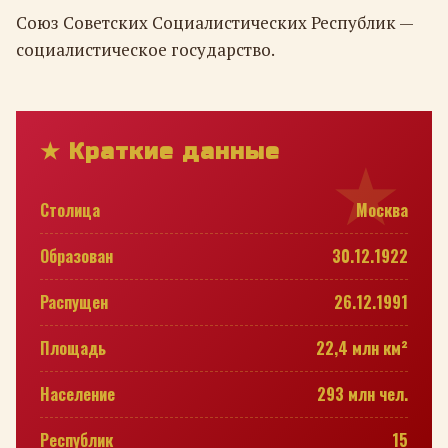
Союз Советских Социалистических Республик —
социалистическое государство.
★ Краткие данные
Столица
Москва
Образован
30.12.1922
Распущен
26.12.1991
Площадь
22,4 млн км²
Население
293 млн чел.
Республик
15