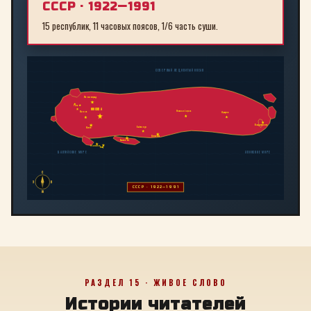
СССР · 1922—1991
15 республик, 11 часовых поясов, 1/6 часть суши.
СЕВЕРНЫЙ ЛЕДОВИТЫЙ ОКЕАН
Ленинград
Рига
МОСКВА
Новосибирск
Минск
Иркутск
Владивосток
Байконур
Киев
Алма-Ата
Ташкент
Тбилиси
Баку
БАЛТИЙСКОЕ МОРЕ
ЯПОНСКОЕ МОРЕ
С
З
В
СССР · 1922—1991
Ю
РАЗДЕЛ 15 · ЖИВОЕ СЛОВО
Истории читателей