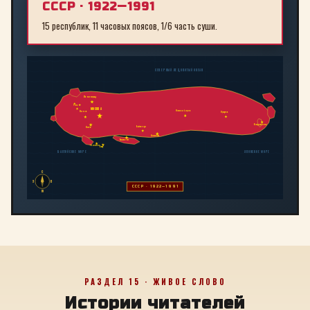
СССР · 1922—1991
15 республик, 11 часовых поясов, 1/6 часть суши.
СЕВЕРНЫЙ ЛЕДОВИТЫЙ ОКЕАН
Ленинград
Рига
МОСКВА
Новосибирск
Минск
Иркутск
Владивосток
Байконур
Киев
Алма-Ата
Ташкент
Тбилиси
Баку
БАЛТИЙСКОЕ МОРЕ
ЯПОНСКОЕ МОРЕ
С
З
В
СССР · 1922—1991
Ю
РАЗДЕЛ 15 · ЖИВОЕ СЛОВО
Истории читателей