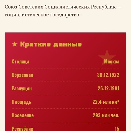
Союз Советских Социалистических Республик —
социалистическое государство.
★ Краткие данные
Столица
Москва
Образован
30.12.1922
Распущен
26.12.1991
Площадь
22,4 млн км²
Население
293 млн чел.
Республик
15