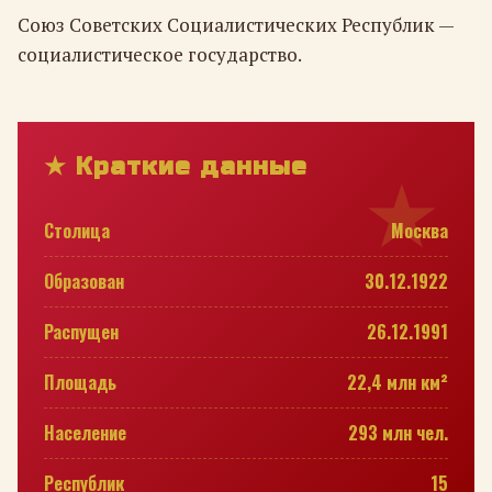
Союз Советских Социалистических Республик —
социалистическое государство.
★ Краткие данные
Столица
Москва
Образован
30.12.1922
Распущен
26.12.1991
Площадь
22,4 млн км²
Население
293 млн чел.
Республик
15