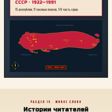
СССР · 1922—1991
15 республик, 11 часовых поясов, 1/6 часть суши.
СЕВЕРНЫЙ ЛЕДОВИТЫЙ ОКЕАН
Ленинград
Рига
МОСКВА
Новосибирск
Минск
Иркутск
Владивосток
Байконур
Киев
Алма-Ата
Ташкент
Тбилиси
Баку
БАЛТИЙСКОЕ МОРЕ
ЯПОНСКОЕ МОРЕ
С
З
В
СССР · 1922—1991
Ю
РАЗДЕЛ 15 · ЖИВОЕ СЛОВО
Истории читателей