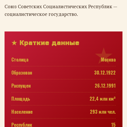
Союз Советских Социалистических Республик —
социалистическое государство.
★ Краткие данные
Столица
Москва
Образован
30.12.1922
Распущен
26.12.1991
Площадь
22,4 млн км²
Население
293 млн чел.
Республик
15