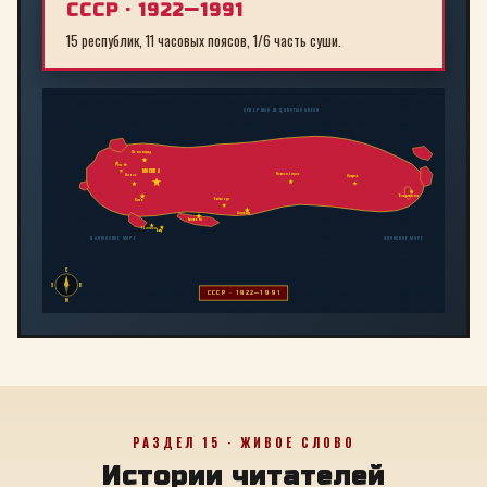
СССР · 1922—1991
15 республик, 11 часовых поясов, 1/6 часть суши.
СЕВЕРНЫЙ ЛЕДОВИТЫЙ ОКЕАН
Ленинград
Рига
МОСКВА
Новосибирск
Минск
Иркутск
Владивосток
Байконур
Киев
Алма-Ата
Ташкент
Тбилиси
Баку
БАЛТИЙСКОЕ МОРЕ
ЯПОНСКОЕ МОРЕ
С
З
В
СССР · 1922—1991
Ю
РАЗДЕЛ 15 · ЖИВОЕ СЛОВО
Истории читателей