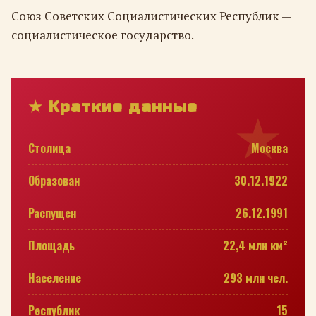
Союз Советских Социалистических Республик —
социалистическое государство.
★ Краткие данные
Столица
Москва
Образован
30.12.1922
Распущен
26.12.1991
Площадь
22,4 млн км²
Население
293 млн чел.
Республик
15