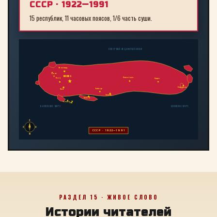
СССР · 1922—1991
15 республик, 11 часовых поясов, 1/6 часть суши.
СЕВЕРНЫЙ ЛЕДОВИТЫЙ ОКЕАН
Ленинград
Рига
МОСКВА
Новосибирск
Минск
Иркутск
Владивосток
Байконур
Киев
Алма-Ата
Ташкент
Тбилиси
Баку
БАЛТИЙСКОЕ МОРЕ
ЯПОНСКОЕ МОРЕ
С
З
В
СССР · 1922—1991
Ю
РАЗДЕЛ 15 · ЖИВОЕ СЛОВО
Истории читателей