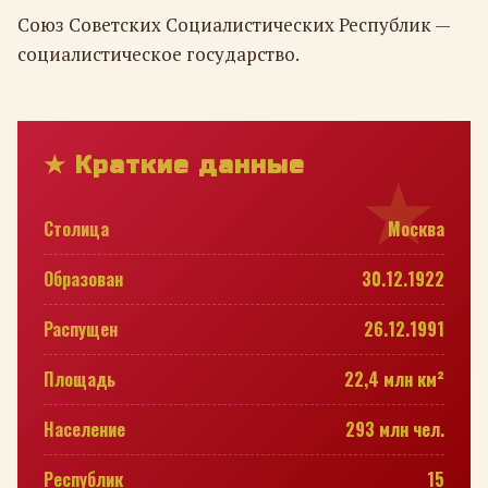
Союз Советских Социалистических Республик —
социалистическое государство.
★ Краткие данные
Столица
Москва
Образован
30.12.1922
Распущен
26.12.1991
Площадь
22,4 млн км²
Население
293 млн чел.
Республик
15