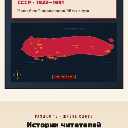
СССР · 1922—1991
15 республик, 11 часовых поясов, 1/6 часть суши.
СЕВЕРНЫЙ ЛЕДОВИТЫЙ ОКЕАН
Ленинград
Рига
МОСКВА
Новосибирск
Минск
Иркутск
Владивосток
Байконур
Киев
Алма-Ата
Ташкент
Тбилиси
Баку
БАЛТИЙСКОЕ МОРЕ
ЯПОНСКОЕ МОРЕ
С
З
В
СССР · 1922—1991
Ю
РАЗДЕЛ 15 · ЖИВОЕ СЛОВО
Истории читателей