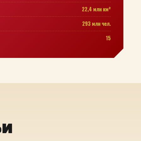
22,4 млн км²
293 млн чел.
15
ьи