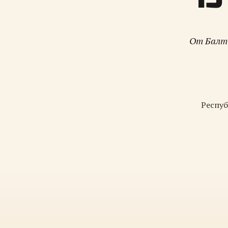
От Балти
Респуб