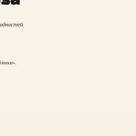
робностей
блики».