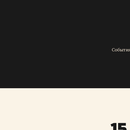
События
15