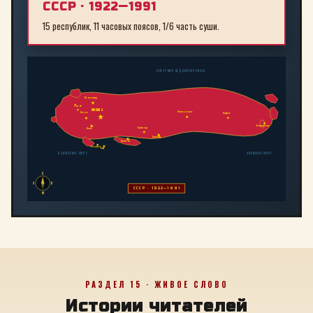
СССР · 1922—1991
15 республик, 11 часовых поясов, 1/6 часть суши.
СЕВЕРНЫЙ ЛЕДОВИТЫЙ ОКЕАН
Ленинград
Рига
МОСКВА
Новосибирск
Минск
Иркутск
Владивосток
Байконур
Киев
Алма-Ата
Ташкент
Тбилиси
Баку
БАЛТИЙСКОЕ МОРЕ
ЯПОНСКОЕ МОРЕ
С
З
В
СССР · 1922—1991
Ю
РАЗДЕЛ 15 · ЖИВОЕ СЛОВО
Истории читателей