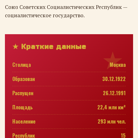
Союз Советских Социалистических Республик —
социалистическое государство.
★ Краткие данные
Столица
Москва
Образован
30.12.1922
Распущен
26.12.1991
Площадь
22,4 млн км²
Население
293 млн чел.
Республик
15