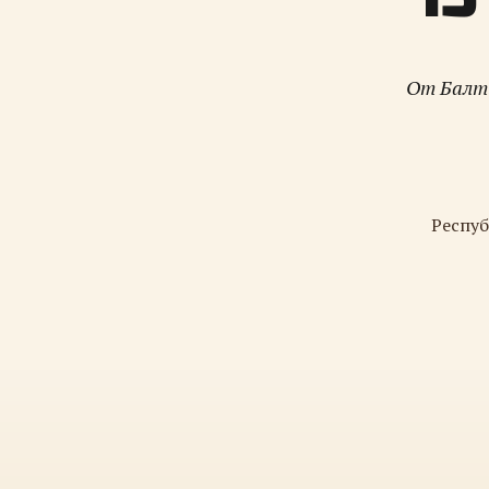
От Балти
Респуб