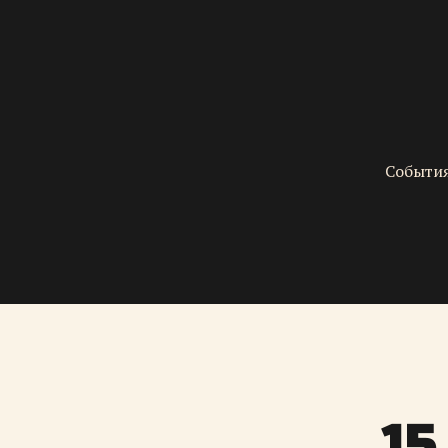
События
15