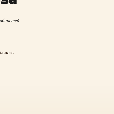
робностей
блики».