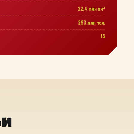
22,4 млн км²
293 млн чел.
15
ьи