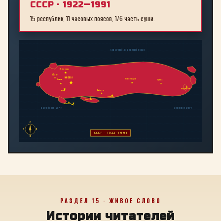
СССР · 1922—1991
15 республик, 11 часовых поясов, 1/6 часть суши.
СЕВЕРНЫЙ ЛЕДОВИТЫЙ ОКЕАН
Ленинград
Рига
МОСКВА
Новосибирск
Минск
Иркутск
Владивосток
Байконур
Киев
Алма-Ата
Ташкент
Тбилиси
Баку
БАЛТИЙСКОЕ МОРЕ
ЯПОНСКОЕ МОРЕ
С
З
В
СССР · 1922—1991
Ю
РАЗДЕЛ 15 · ЖИВОЕ СЛОВО
Истории читателей