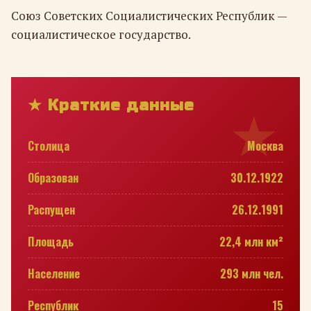
Союз Советских Социалистических Республик —
социалистическое государство.
★ Краткие данные
Столица
Москва
Образован
30.12.1922
Распущен
26.12.1991
Площадь
22,4 млн км²
Население
293 млн чел.
Республик
15