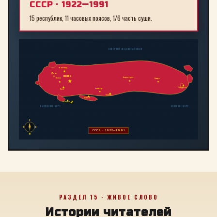
СССР · 1922—1991
15 республик, 11 часовых поясов, 1/6 часть суши.
СЕВЕРНЫЙ ЛЕДОВИТЫЙ ОКЕАН
Ленинград
Рига
МОСКВА
Новосибирск
Минск
Иркутск
Владивосток
Байконур
Киев
Алма-Ата
Ташкент
Тбилиси
Баку
БАЛТИЙСКОЕ МОРЕ
ЯПОНСКОЕ МОРЕ
С
З
В
СССР · 1922—1991
Ю
РАЗДЕЛ 15 · ЖИВОЕ СЛОВО
Истории читателей