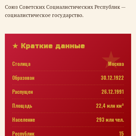
Союз Советских Социалистических Республик —
социалистическое государство.
★ Краткие данные
Столица
Москва
Образован
30.12.1922
Распущен
26.12.1991
Площадь
22,4 млн км²
Население
293 млн чел.
Республик
15