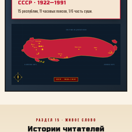
СССР · 1922—1991
15 республик, 11 часовых поясов, 1/6 часть суши.
СЕВЕРНЫЙ ЛЕДОВИТЫЙ ОКЕАН
Ленинград
Рига
МОСКВА
Новосибирск
Минск
Иркутск
Владивосток
Байконур
Киев
Алма-Ата
Ташкент
Тбилиси
Баку
БАЛТИЙСКОЕ МОРЕ
ЯПОНСКОЕ МОРЕ
С
З
В
СССР · 1922—1991
Ю
РАЗДЕЛ 15 · ЖИВОЕ СЛОВО
Истории читателей