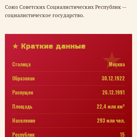
Союз Советских Социалистических Республик —
социалистическое государство.
★ Краткие данные
Столица
Москва
Образован
30.12.1922
Распущен
26.12.1991
Площадь
22,4 млн км²
Население
293 млн чел.
Республик
15