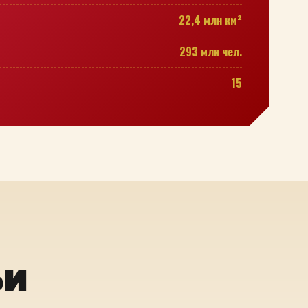
22,4 млн км²
293 млн чел.
15
ьи