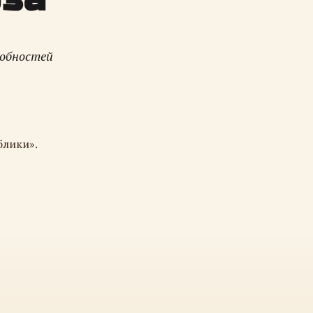
робностей
блики».