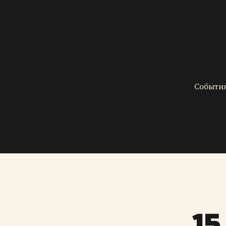
События
15