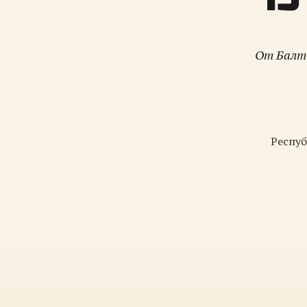
От Балти
Респуб